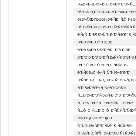
ÐœÐ¾Ð½Ð³Ð¾Ð»Ð´Ð¾Ð¾ Ð°Ð¼ÑŒÐ´
ÐšÐ¾Ð²Ð¸Ð´Ð¾Ð¾Ñ ÑˆÐ°Ð»Ñ‚Ð³Ð°
ÐšÐ¾Ñ€Ð¾Ð½Ð¾ Ð³ÑÑÐ´ Ñ‚Ò¯Ñ€ Ð
ÐšÐ¾Ñ€Ð¾Ð½Ð¾Ð²Ð¸Ñ€ÑƒÑÑÑÑ Ñ
Ð‘ÑƒÑ†Ð°Ð¶ Ð½ÑƒÑ‚Ð°Ð³Ñ‚Ð°Ð° Ð¸Ñ€
Ð“Ð­Ð Ð¢Ð­Ð­ Ð˜Ð Ð¡Ð­Ð
Ð“Ð­Ð Ð¢Ð­Ð­ Ð‘Ð£Ð¦ÐÐ– Ð˜Ð Ð¡Ð­Ð
Ð“Ð°Ð´Ð°Ð°Ð´Ð°Ð°Ñ Ð±ÑƒÑ†Ð°Ð¶ Ð¸
Ð“Ð°Ð´Ð°Ð°Ð´Ð°Ð°Ñ Ð¸Ñ€ÑÑÐ½
Ð“ÑÑ€ Ð±Ò¯Ð» Ñ†ÑƒÑ†Ð»Ð°Ð°Ð´
Ð“ÑÑ€ Ð±Ò¯Ð»Ð¸Ð¹Ð½ ÑˆÐ°Ð»Ñ‚Ð³
ÑˆÐ°Ð»Ð³Ð°Ð»Ñ‚ Ó©Ð³ÑÓ©Ð½
Ñ…Ð°Ð¼Ð°Ð°Ñ‚Ð½Ñ‹Ð´Ð°Ð° Ð°Ð¼Ñ
Ñ…Ð°ÑˆÐ°Ð° Ñ…Ð°Ñ€Ð°Ñ…Ð°Ð°Ñ€
Ñ…Ò¯Ò¯Ñ…Ð´Ò¯Ò¯Ð´ÑÑ ÑÑƒÑ€Ð³
Ò®Ð Ð§Ð›Ð­Ð“Ð”Ð¡Ð­Ð
Ò¯Ñ€Ñ‡Ð»ÑÐ³Ð´ÑÑÐ´ Ð¸Ñ€ÑÑÐ½
Ó¨Ð½Ñ‡Ð¸Ñ€Ñ‡ Ð½Ð°Ð³Ð°Ñ† ÑÐ³Ñ‡