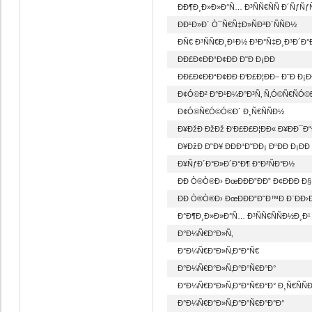
ÐÐ¶Ð¸Ð»Ð»Ð°Ñ… Ð³ÑÑ€ÑÑ Ð´ÑƒÑƒÑ
ÐÐ¹Ð»Ð´ Ò¯Ñ€Ñ‡Ð»ÑÐ³Ð´ÑÑÐ½
ÐÑ€ Ð³ÑÑ€Ð¸Ð¹Ð½ Ð³Ð°Ñ‡Ð¸Ð³Ð´Ð°
ÐÐ£Ð¢ÐÐ“Ð¢ÐÐ Ð˜Ð Ð¡Ð­Ð
ÐÐ£Ð¢ÐÐ“Ð¢ÐÐ Ð‘Ð£Ð¦ÐÐ– Ð˜Ð Ð¡Ð­
Ð¢Ó©Ð² Ð°Ð¹Ð¼Ð°Ð³Ñ‚ Ñ‚Ó©Ñ€ÑÓ
Ð¢Ó©Ñ€Ó©Ó©Ð´ Ð¸Ñ€ÑÑÐ½
Ð¥ÐžÐ ÐžÐž Ð‘Ð£Ð£Ð¦ÐÐ« Ð¥ÐÐ¯Ð“Ð
Ð¥ÐžÐ Ð˜Ð¥ ÐÐÐ“Ð˜ÐÐ¡ Ð“ÐÐ Ð¡ÐÐ
Ð¥ÑƒÐ´Ð°Ð»Ð´Ð°Ð¶ Ð°Ð²ÑÐ°Ð½
Ð­Ð Ò®Ò®Ð› ÐœÐ­ÐÐ”Ð­Ð” Ð¢ÐÐÐ
Ð­Ð Ò®Ò®Ð› ÐœÐ­ÐÐ”Ð˜Ð™Ð Ð¨ÐÐ›Ð¢
Ð°Ð¶Ð¸Ð»Ð»Ð°Ñ… Ð³ÑÑ€ÑÑÐ½Ð¸Ð¹
Ð°Ð¼Ñ€Ð°Ð»Ñ‚
Ð°Ð¼Ñ€Ð°Ð»Ñ‚Ð°Ð°Ñ€
Ð°Ð¼Ñ€Ð°Ð»Ñ‚Ð°Ð°Ñ€Ð°Ð°
Ð°Ð¼Ñ€Ð°Ð»Ñ‚Ð°Ð°Ñ€Ð°Ð° Ð¸Ñ€ÑÑ
Ð°Ð¼Ñ€Ð°Ð»Ñ‚Ð°Ð°Ñ€Ð°Ð°Ð°