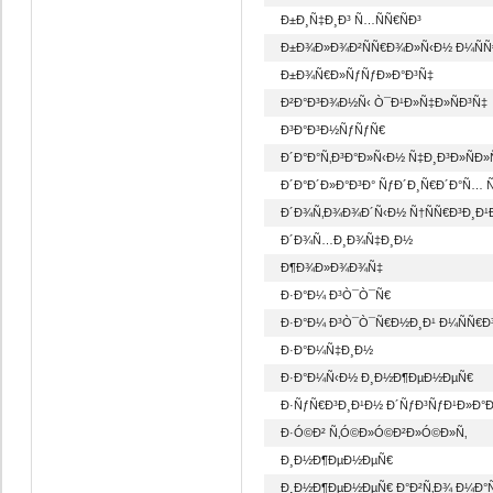
Ð±Ð¸Ñ‡Ð¸Ð³ Ñ…ÑÑ€ÑÐ³
Ð±Ð¾Ð»Ð¾Ð²ÑÑ€Ð¾Ð»Ñ‹Ð½ Ð¼ÑÑ
Ð±Ð¾Ñ€Ð»ÑƒÑƒÐ»Ð°Ð³Ñ‡
Ð²Ð°Ð³Ð¾Ð½Ñ‹ Ò¯Ð¹Ð»Ñ‡Ð»ÑÐ³Ñ‡
Ð³Ð°Ð³Ð½ÑƒÑƒÑ€
Ð´Ð°Ð°Ñ‚Ð³Ð°Ð»Ñ‹Ð½ Ñ‡Ð¸Ð³Ð»ÑÐ»Ñ
Ð´Ð°Ð´Ð»Ð°Ð³Ð° ÑƒÐ´Ð¸Ñ€Ð´Ð°Ñ… Ñ
Ð´Ð¾Ñ‚Ð¾Ð¾Ð´Ñ‹Ð½ Ñ†ÑÑ€Ð³Ð¸Ð¹Ð
Ð´Ð¾Ñ…Ð¸Ð¾Ñ‡Ð¸Ð½
Ð¶Ð¾Ð»Ð¾Ð¾Ñ‡
Ð·Ð°Ð¼ Ð³Ò¯Ò¯Ñ€
Ð·Ð°Ð¼ Ð³Ò¯Ò¯Ñ€Ð½Ð¸Ð¹ Ð¼ÑÑ€Ð³Ñ
Ð·Ð°Ð¼Ñ‡Ð¸Ð½
Ð·Ð°Ð¼Ñ‹Ð½ Ð¸Ð½Ð¶ÐµÐ½ÐµÑ€
Ð·ÑƒÑ€Ð³Ð¸Ð¹Ð½ Ð´ÑƒÐ³ÑƒÐ¹Ð»Ð°
Ð·Ó©Ð² Ñ‚Ó©Ð»Ó©Ð²Ð»Ó©Ð»Ñ‚
Ð¸Ð½Ð¶ÐµÐ½ÐµÑ€
Ð¸Ð½Ð¶ÐµÐ½ÐµÑ€ Ð°Ð²Ñ‚Ð¾ Ð¼Ð°