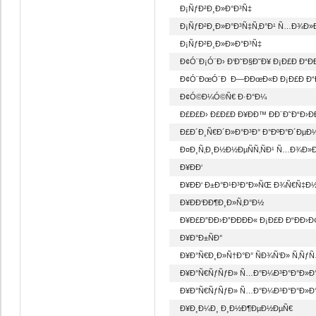
Ð¡ÑƒÐ²Ð¸Ð»Ð°Ð³Ñ‡
Ð¡ÑƒÐ²Ð¸Ð»Ð°Ð³Ñ‡Ñ‚Ð°Ð¹ Ñ…Ð¾Ð»
Ð¡ÑƒÐ²Ð¸Ð»Ð»Ð°Ð³Ñ‡
Ð¢Ó¨Ð¡Ó¨Ð› Ð‘Ð˜Ð§Ð˜Ð¥ Ð¡Ð£Ð Ð“Ð
Ð¢Ó¨ÐœÓ¨Ð Ð—ÐÐœÐ«Ð Ð¡Ð£Ð Ð“ÐÐ
Ð¢Ó©Ð¼Ó©Ñ€ Ð·Ð°Ð¼
Ð£Ð£Ð› Ð£Ð£Ð Ð¥ÐÐ™ ÐÐ¨Ð˜Ð“Ð›Ð
Ð£Ð´Ð¸Ñ€Ð´Ð»Ð°Ð³Ð° Ð°ÐºÐ°Ð´ÐµÐ
Ð¤Ð¸Ñ‚Ð¸Ð½Ð½ÐµÑÑ‚ÑÐ¹ Ñ…Ð¾Ð
Ð¥ÐÐ‘
Ð¥ÐÐ‘ Ð±Ð°Ð¹Ð³Ð°Ð»ÑŒ Ð¾Ñ€Ñ‡Ð
Ð¥ÐÐ‘ÐÐ¶Ð¸Ð»Ñ‚Ð°Ð½
Ð¥Ð£Ð”ÐÐ›Ð”ÐÐÐÐ« Ð¡Ð£Ð Ð“ÐÐ›Ð
Ð¥Ð°Ð±ÑÐ°
Ð¥Ð°Ñ€Ð¸Ð»Ñ†Ð°Ð° ÑÐ¾Ñ‘Ð» Ñ‚Ñƒ
Ð¥Ð°Ñ€ÑƒÑƒÐ» Ñ…Ð°Ð¼Ð³Ð°Ð°Ð»Ð°
Ð¥Ð°Ñ€ÑƒÑƒÐ» Ñ…Ð°Ð¼Ð³Ð°Ð°Ð»Ð°
Ð¥Ð¸Ð¼Ð¸ Ð¸Ð½Ð¶ÐµÐ½ÐµÑ€