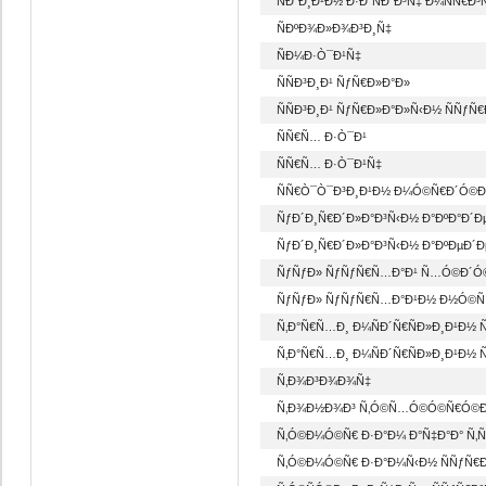
ÑÐ´Ð¸Ð¹Ð½ Ð·Ð°ÑÐ°Ð³Ñ‡ Ð¼ÑÑ€Ð³Ñ
ÑÐºÐ¾Ð»Ð¾Ð³Ð¸Ñ‡
ÑÐ¼Ð·Ò¯Ð¹Ñ‡
ÑÑÐ³Ð¸Ð¹ ÑƒÑ€Ð»Ð°Ð»
ÑÑÐ³Ð¸Ð¹ ÑƒÑ€Ð»Ð°Ð»Ñ‹Ð½ ÑÑƒÑ€
ÑÑ€Ñ… Ð·Ò¯Ð¹
ÑÑ€Ñ… Ð·Ò¯Ð¹Ñ‡
ÑÑ€Ò¯Ò¯Ð³Ð¸Ð¹Ð½ Ð¼Ó©Ñ€Ð´Ó©Ð
ÑƒÐ´Ð¸Ñ€Ð´Ð»Ð°Ð³Ñ‹Ð½ Ð°ÐºÐ°Ð´Ð
ÑƒÐ´Ð¸Ñ€Ð´Ð»Ð°Ð³Ñ‹Ð½ Ð°ÐºÐµÐ´Ð
ÑƒÑƒÐ» ÑƒÑƒÑ€Ñ…Ð°Ð¹ Ñ…Ó©Ð´Ó
ÑƒÑƒÐ» ÑƒÑƒÑ€Ñ…Ð°Ð¹Ð½ Ð½Ó©Ñ…Ó
Ñ‚Ð°Ñ€Ñ…Ð¸ Ð¼ÑÐ´Ñ€ÑÐ»Ð¸Ð¹Ð½ 
Ñ‚Ð°Ñ€Ñ…Ð¸ Ð¼ÑÐ´Ñ€ÑÐ»Ð¸Ð¹Ð½ 
Ñ‚Ð¾Ð³Ð¾Ð¾Ñ‡
Ñ‚Ð¾Ð½Ð¾Ð³ Ñ‚Ó©Ñ…Ó©Ó©Ñ€Ó©Ð¼
Ñ‚Ó©Ð¼Ó©Ñ€ Ð·Ð°Ð¼ Ð°Ñ‡Ð°Ð° Ñ‚ÑÑ
Ñ‚Ó©Ð¼Ó©Ñ€ Ð·Ð°Ð¼Ñ‹Ð½ ÑÑƒÑ€Ð