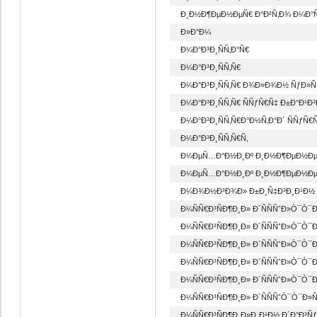
Ð¸Ð½Ð¶ÐµÐ½ÐµÑ€ Ð°Ð²Ñ‚Ð¾ Ð¼Ð°
Ð»Ð°Ð¼
Ð¼Ð°Ð³Ð¸ÑÑ‚Ð°Ñ€
Ð¼Ð°Ð³Ð¸ÑÑ‚Ñ€
Ð¼Ð°Ð³Ð¸ÑÑ‚Ñ€ Ð¾Ð»Ð¾Ð½ ÑƒÐ»ÑÑ
Ð¼Ð°Ð³Ð¸ÑÑ‚Ñ€ ÑÑƒÑ€Ñ‡ Ð±Ð°Ð¹Ð³
Ð¼Ð°Ð³Ð¸ÑÑ‚Ñ€Ð°Ð½Ñ‚Ð°Ð´ ÑÑƒÑ€
Ð¼Ð°Ð³Ð¸ÑÑ‚Ñ€Ñ‚
Ð¼ÐµÑ…Ð°Ð½Ð¸Ðº Ð¸Ð½Ð¶ÐµÐ½Ð
Ð¼ÐµÑ…Ð°Ð½Ð¸Ðº Ð¸Ð½Ð¶ÐµÐ½ÐµÑ€
Ð¼Ð¾Ð½Ð³Ð¾Ð» Ð±Ð¸Ñ‡Ð³Ð¸Ð¹Ð½ Ñ
Ð¼ÑÑ€Ð³ÑÐ¶Ð¸Ð» Ð´ÑÑÑˆÐ»Ò¯Ò¯
Ð¼ÑÑ€Ð³ÑÐ¶Ð¸Ð» Ð´ÑÑÑˆÐ»Ò¯Ò¯
Ð¼ÑÑ€Ð³ÑÐ¶Ð¸Ð» Ð´ÑÑÑˆÐ»Ò¯Ò¯
Ð¼ÑÑ€Ð³ÑÐ¶Ð¸Ð» Ð´ÑÑÑˆÐ»Ò¯Ò
Ð¼ÑÑ€Ð³ÑÐ¶Ð¸Ð» Ð´ÑÑÑˆÐ»Ò¯Ò¯
Ð¼ÑÑ€Ð³ÑÐ¶Ð¸Ð» Ð´ÑÑÑˆÒ¯Ò¯Ð»
Ð¼ÑÑ€Ð³ÑÐ¶Ð¸Ð»Ð¸Ð¹Ð½ Ð´Ð°Ð³Ñ