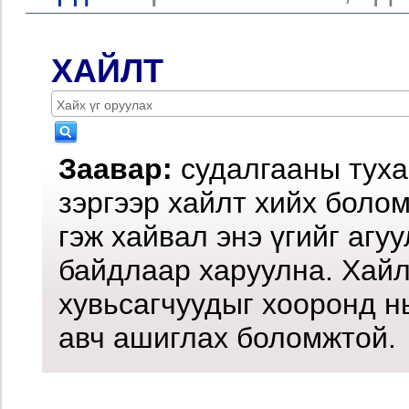
ХАЙЛТ
Заавар:
судалгааны туха
зэргээр хайлт хийх боло
гэж хайвал энэ үгийг агу
байдлаар харуулна. Хайл
хувьсагчуудыг хооронд н
авч ашиглах боломжтой.