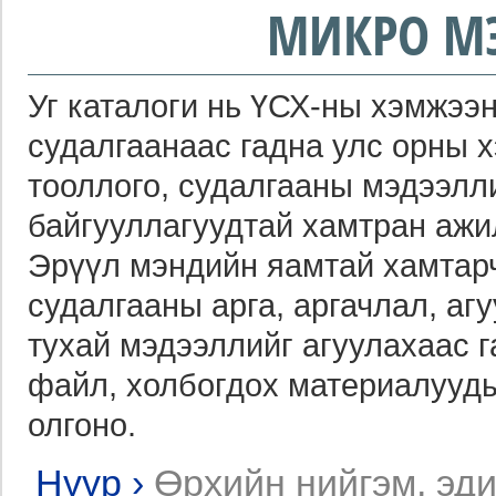
МИКРО М
Уг каталоги нь ҮСХ-ны хэмжээн
судалгаанаас гадна улс орны 
тооллого, судалгааны мэдээлл
байгууллагуудтай хамтран ажи
Эрүүл мэндийн яамтай хамтарч
судалгааны арга, аргачлал, агу
тухай мэдээллийг агуулахаас 
файл, холбогдох материалууды
олгоно.
Нүүр
›
Өрхийн нийгэм, эди