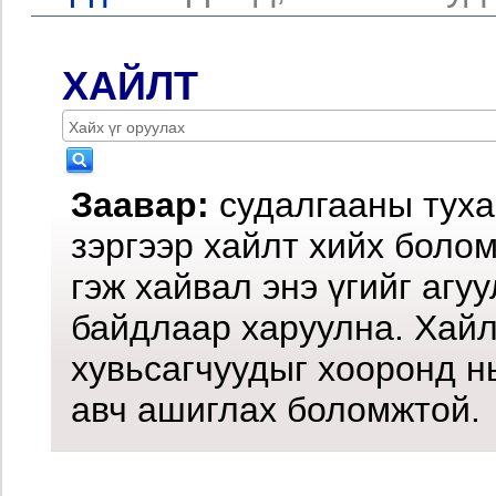
ХАЙЛТ
Заавар:
судалгааны туха
зэргээр хайлт хийх боло
гэж хайвал энэ үгийг агу
байдлаар харуулна. Хайл
хувьсагчуудыг хооронд н
авч ашиглах боломжтой.