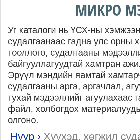
МИКРО М
Уг каталоги нь ҮСХ-ны хэмжээн
судалгаанаас гадна улс орны 
тооллого, судалгааны мэдээлл
байгууллагуудтай хамтран ажи
Эрүүл мэндийн яамтай хамтарч
судалгааны арга, аргачлал, агу
тухай мэдээллийг агуулахаас 
файл, холбогдох материалууды
олгоно.
Нүүр
›
Хүүхэд, хөгжил суд