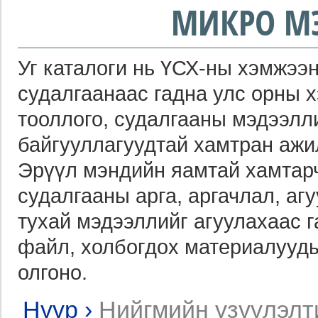
МИКРО М
Уг каталоги нь ҮСХ-ны хэмжээн
судалгаанаас гадна улс орны 
тооллого, судалгааны мэдээлл
байгууллагуудтай хамтран ажи
Эрүүл мэндийн яамтай хамтарч
судалгааны арга, аргачлал, агу
тухай мэдээллийг агуулахаас 
файл, холбогдох материалууды
олгоно.
Нүүр
›
Нийгмийн үзүүлэлт