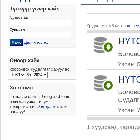
Түлхүүр үгээр хайх
Судалгаа
Үр дүнг эрэмбэлэх:
|
Он
Гар
Хувьсагч
НҮТС
Дахин эхлэх
Боловс
Оноор хайх
Үзсэн: 
хоорондох судалгааг харуулах
ба
НҮТС
Зөвлөмж
Боловс
Та манай сайтыг Google Chrome
Судалг
ашиглан үзвэл илүү
тохиромжтой.
Энд дарж
татаж
Үзсэн: 
авна уу!
1 хуудсанд харагд