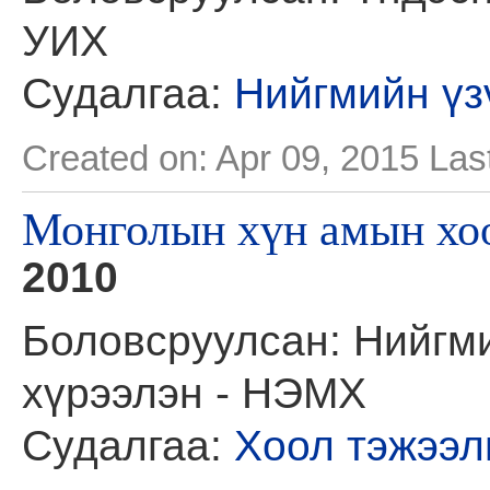
УИХ
Судалгаа:
Нийгмийн үз
Created on: Apr 09, 2015
Las
Монголын хүн амын хоо
2010
Боловсруулсан: Нийгм
хүрээлэн - НЭМХ
Судалгаа:
Хоол тэжээл