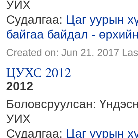
УИХ
Судалгаа:
Цаг уурын х
байгаа байдал - өрхий
Created on: Jun 21, 2017
Las
ЦУХС 2012
2012
Боловсруулсан: Үндэсн
УИХ
Судалгаа:
Цаг уурын х