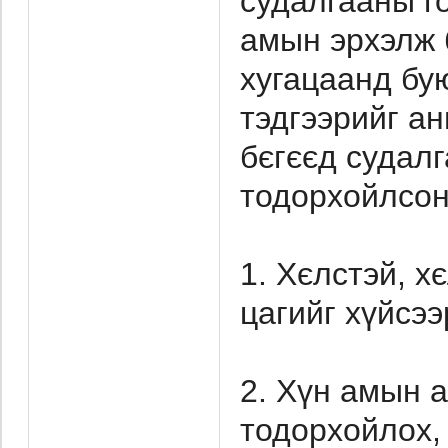
судалгааны г
амын эрхэлж 
хугацаанд бу
тэдгээрийг а
бєгєєд судал
тодорхойлсон
1. Хєлстэй, х
цагийг хүйсээ
2. Хүн амын 
тодорхойлох, 