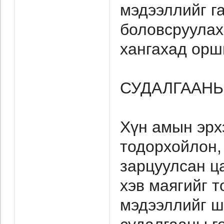
мэдээллийг г
боловсруулах
хангахад орш
СУДАЛГААНЫ
Хүн амын эрх
тодорхойлон, 
зарцуулсан ц
хэв маягийг 
мэдээллийг ш