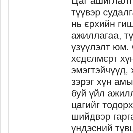
Цаг ашиглалт
түүвэр судал
нь єрхийн ги
ажиллагаа, т
үзүүлэлт юм. 
хєдєлмєрт хүн
эмэгтэйчүүд, 
зэрэг хүн ам
буй үйл ажилл
цагийг тодор
шийдвэр гарг
үндэсний түвш