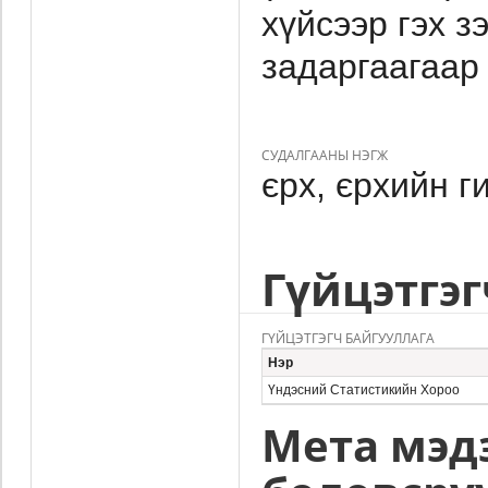
хүйсээр гэх з
задаргаагаар 
СУДАЛГААНЫ НЭГЖ
єрх, єрхийн г
Гүйцэтгэг
ГҮЙЦЭТГЭГЧ БАЙГУУЛЛАГА
Нэр
Үндэсний Статистикийн Хороо
Мета мэд