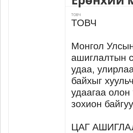
ТОВЧ
ТОВЧ
Монгол Улсын
ашиглалтын с
удаа, улирла
байхыг хууль
удаагаа олон 
зохион байгу
ЦАГ АШИГЛА