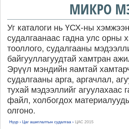
МИКРО М
Уг каталоги нь ҮСХ-ны хэмжээн
судалгаанаас гадна улс орны 
тооллого, судалгааны мэдээлл
байгууллагуудтай хамтран ажи
Эрүүл мэндийн яамтай хамтарч
судалгааны арга, аргачлал, агу
тухай мэдээллийг агуулахаас 
файл, холбогдох материалууды
олгоно.
Нүүр
›
Цаг ашиглалтын судалгаа
›
ЦАС 2015