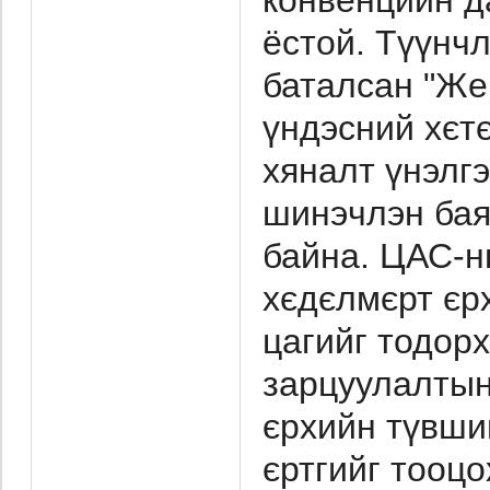
конвенцийн д
ёстой. Түүнчл
баталсан "Же
үндэсний хєт
хяналт үнэлг
шинэчлэн бая
байна. ЦАС-ны
хєдєлмєрт єр
цагийг тодорх
зарцуулалтын 
єрхийн түвши
єртгийг тооц