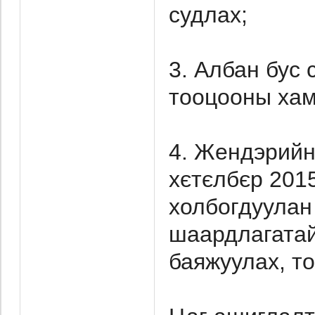
судлах;
3. Албан бус 
тооцооны хам
4. Жендэрийн
хєтєлбєр 201
холбогдуулан
шаардлагатай
баяжуулах, то