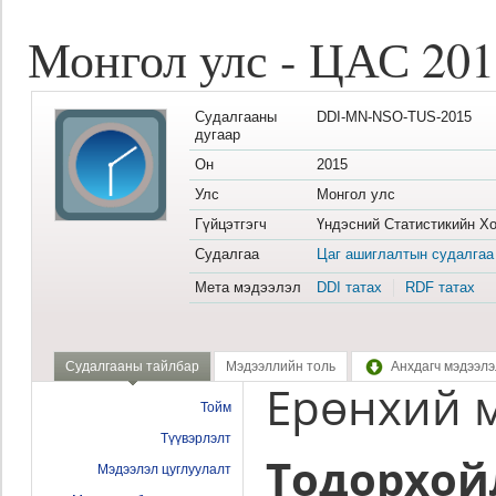
Монгол улс - ЦАС 201
Судалгааны
DDI-MN-NSO-TUS-2015
дугаар
Он
2015
Улс
Монгол улс
Гүйцэтгэгч
Үндэсний Статистикийн Хо
Судалгаа
Цаг ашиглалтын судалгаа
Мета мэдээлэл
DDI татах
RDF татах
Судалгааны тайлбар
Мэдээллийн толь
Анхдагч мэдээлэ
Ерөнхий 
Тойм
Түүвэрлэлт
Тодорхой
Мэдээлэл цуглуулалт