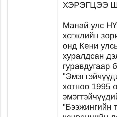
ХЭРЭГЦЭЭ Ш
Манай улс НҮ
хєгжлийн зор
онд Кени улс
хуралдсан дэ
гуравдугаар б
"Эмэгтэйчүүди
хотноо 1995 
эмэгтэйчүүди
"Бээжингийн т