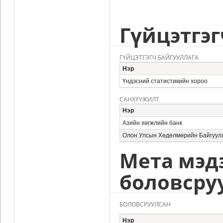
Гүйцэтгэг
ГҮЙЦЭТГЭГЧ БАЙГУУЛЛАГА
Нэр
Үндэсний статистикийн хороо
САНХҮҮЖИЛТ
Нэр
Азийн хөгжлийн банк
Олон Улсын Хөдөлмөрийн Байгуул
Мета мэд
боловсру
БОЛОВСРУУЛСАН
Нэр