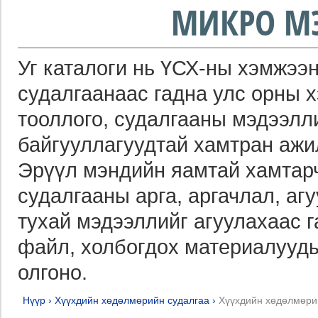
МИКРО М
Уг каталоги нь ҮСХ-ны хэмжээн
судалгаанаас гадна улс орны 
тооллого, судалгааны мэдээлл
байгууллагуудтай хамтран ажи
Эрүүл мэндийн яамтай хамтарч
судалгааны арга, аргачлал, агу
тухай мэдээллийг агуулахаас 
файл, холбогдох материалууды
олгоно.
Нүүр
›
Хүүхдийн хөдөлмөрийн судалгаа
›
Хүүхдийн хөдөлмөри