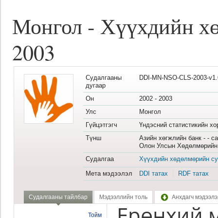
Монгол - Хүүхдийн хө
2003
Судалгааны
DDI-MN-NSO-CLS-2003-v1.
дугаар
Он
2002 - 2003
Улс
Монгол
Гүйцэтгэгч
Үндэсний статистикийн хо
Түнш
Азийн хөгжлийн банк - - с
Олон Улсын Хөдөлмөрийн Б
Судалгаа
Хүүхдийн хөдөлмөрийн су
Мета мэдээлэл
DDI татах
RDF татах
Судалгааны тайлбар
Мэдээллийн толь
Анхдагч мэдээлэ
Ерөнхий 
Тойм