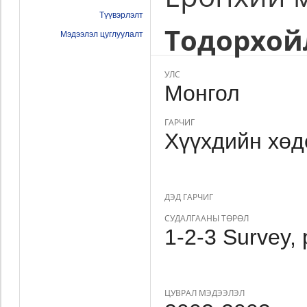
Түүвэрлэлт
Тодорхой
Мэдээлэл цуглуулалт
УЛС
Монгол
ГАРЧИГ
Хүүхдийн хөд
ДЭД ГАРЧИГ
СУДАЛГААНЫ ТӨРӨЛ
1-2-3 Survey, 
ЦУВРАЛ МЭДЭЭЛЭЛ