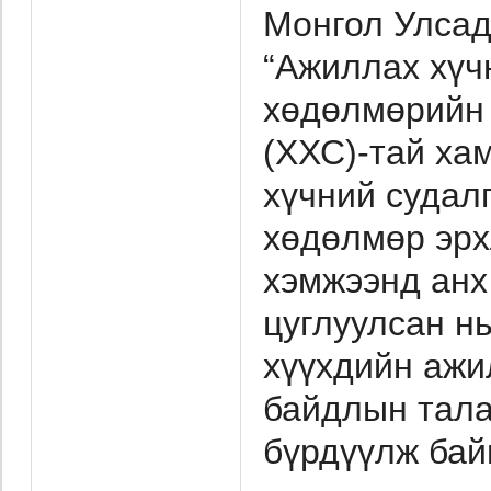
Монгол Улсад
“Ажиллах хүч
хөдөлмөрийн 
(ХХС)-тай ха
хүчний судал
хөдөлмөр эрх
хэмжээнд анх
цуглуулсан нь
хүүхдийн ажи
байдлын тала
бүрдүүлж бай