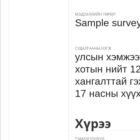
МЭДЭЭЛЛИЙН ТӨРӨЛ
Sample survey
СУДАЛГААНЫ НЭГЖ
улсын хэмжээ
хотын нийт 1
хангалттай гэ
17 насны хүү
Хүрээ
ТЭМДЭГЛЭЛҮҮД