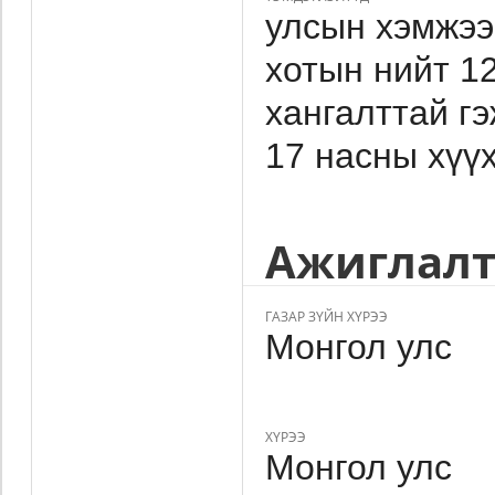
улсын хэмжээ
хотын нийт 1
хангалттай гэ
17 насны хүү
Ажиглалт
ГАЗАР ЗҮЙН ХҮРЭЭ
Монгол улс
ХҮРЭЭ
Монгол улс