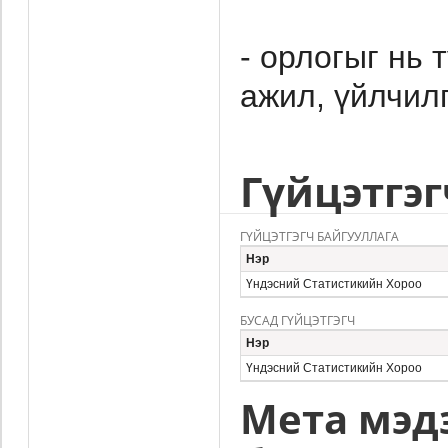
- орлогыг нь
ажил, үйлчил
Гүйцэтгэг
ГҮЙЦЭТГЭГЧ БАЙГУУЛЛАГА
Нэр
Үндэсний Статистикийн Хороо
БУСАД ГҮЙЦЭТГЭГЧ
Нэр
Үндэсний Статистикийн Хороо
Мета мэд