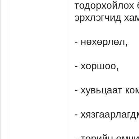
тодорхойлох 
эрхлэгчид хам
- нөхөрлөл,
- хоршоо,
- хувьцаат ко
- хязгаарлаг
- төрийн өмчи