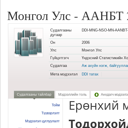
Монгол Улс - ААНБТ 
Судалгааны
DDI-MNG-NSO-MN-AANBT-2
дугаар
Он
2006
Улс
Монгол Улс
Гүйцэтгэгч
Үндэсний Статистикийн Хо
Судалгаа
Аж ахуйн нэгж, байгуулла
Мета мэдээлэл
DDI татах
Судалгааны тайлбар
Мэдээллийн толь
Анхдагч мэдээлэ
Ерөнхий 
Тойм
Түүвэрлэлт
Тодорхой
Мэдээлэл цуглуулалт