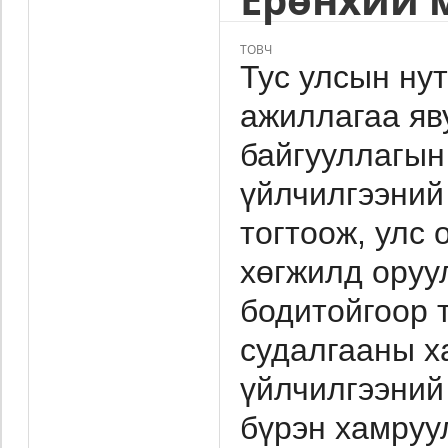
ТОВЧ
Тус улсын нут
ажиллагаа яв
байгууллагын 
үйлчилгээний
тогтоож, улс 
хөгжилд оруу
бодитойгоор 
судалгааны ха
үйлчилгээний
бүрэн хамруу