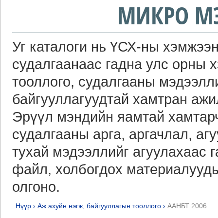
МИКРО М
Уг каталоги нь ҮСХ-ны хэмжээн
судалгаанаас гадна улс орны 
тооллого, судалгааны мэдээлл
байгууллагуудтай хамтран ажи
Эрүүл мэндийн яамтай хамтарч
судалгааны арга, аргачлал, агу
тухай мэдээллийг агуулахаас 
файл, холбогдох материалууды
олгоно.
Нүүр
›
Аж ахуйн нэгж, байгууллагын тооллого
›
ААНБТ 2006