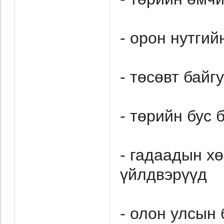
- орон нутгий
- төсөвт байг
- төрийн бус 
- гадаадын х
үйлдвэрүүд
- олон улсын 