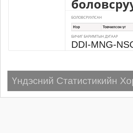
боловсру
БОЛОВСРУУЛСАН
Нэр
Товчилсон үг
БИЧИГ БАРИМТЫН ДУГААР
DDI-MNG-NSO
Үндэсний Статистикийн Хо