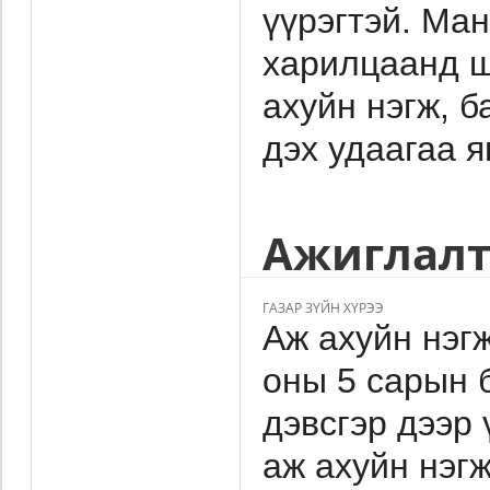
үүрэгтэй. Ман
харилцаанд ш
ахуйн нэгж, 
дэх удаагаа я
Ажиглалт
ГАЗАР ЗҮЙН ХҮРЭЭ
Аж ахуйн нэг
оны 5 сарын 
дэвсгэр дээр 
аж ахуйн нэгж