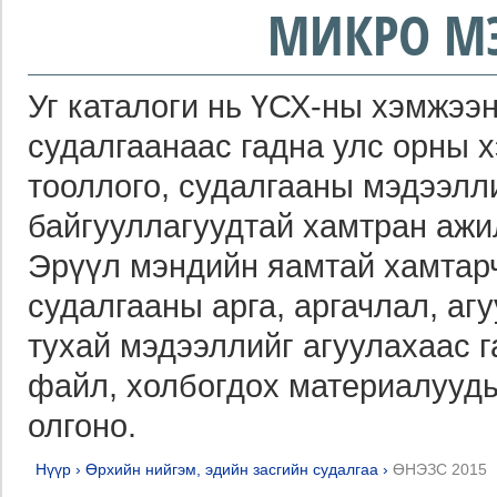
МИКРО М
Уг каталоги нь ҮСХ-ны хэмжээн
судалгаанаас гадна улс орны 
тооллого, судалгааны мэдээлл
байгууллагуудтай хамтран ажи
Эрүүл мэндийн яамтай хамтарч
судалгааны арга, аргачлал, агу
тухай мэдээллийг агуулахаас 
файл, холбогдох материалууды
олгоно.
Нүүр
›
Өрхийн нийгэм, эдийн засгийн судалгаа
›
ӨНЭЗС 2015