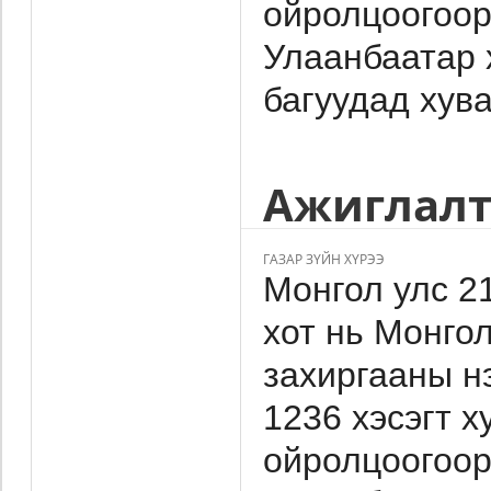
ойролцоогоор
Улаанбаатар х
багуудад хува
Ажиглалт
ГАЗАР ЗҮЙН ХҮРЭЭ
Монгол улс 2
хот нь Монго
захиргааны нэ
1236 хэсэгт х
ойролцоогоор