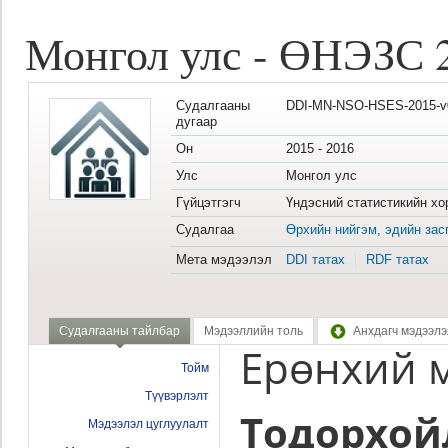
Монгол улс - ӨНЭЗС 
Судалгааны
DDI-MN-NSO-HSES-2015-v
дугаар
Он
2015 - 2016
Улс
Монгол улс
Гүйцэтгэгч
Үндэсний статистикийн хо
Судалгаа
Өрхийн нийгэм, эдийн зас
Мета мэдээлэл
DDI татах
RDF татах
Судалгааны тайлбар
Мэдээллийн толь
Анхдагч мэдээлэ
Ерөнхий 
Тойм
Түүвэрлэлт
Тодорхой
Мэдээлэл цуглуулалт