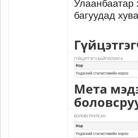
Улаанбаатар х
багуудад хува
Гүйцэтгэг
ГҮЙЦЭТГЭГЧ БАЙГУУЛЛАГА
Нэр
Үндэсний статистикийн хороо
Мета мэд
боловсру
БОЛОВСРУУЛСАН
Нэр
Үндэсний статистикийн хороо