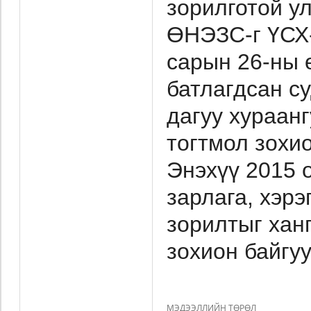
зорилготой у
ӨНЭЗС-г ҮСХ-
сарын 26-ны 
батлагдсан с
дагуу хураанг
тогтмол зохи
Энэхүү 2015 
зарлага, хэр
зорилтыг хан
зохион байгуу
МЭДЭЭЛЛИЙН ТӨРӨЛ