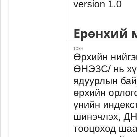
version 1.0
Ерөнхий 
ТОВЧ
Өрхийн нийгэм
ӨНЭЗС/ нь хү
ядуурлын бай
өрхийн орлого
үнийн индекс
шинэчлэх, ДН
тооцоход шаа