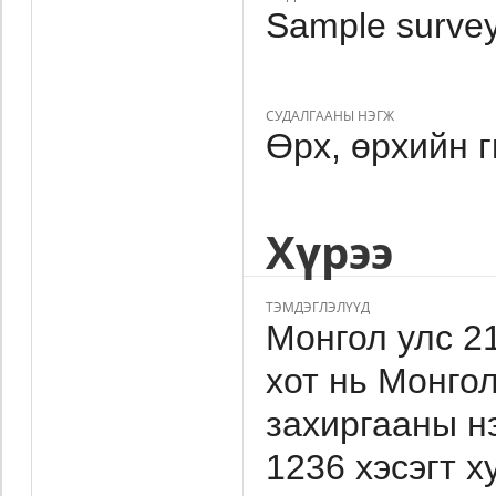
Sample survey
СУДАЛГААНЫ НЭГЖ
Өрх, өрхийн 
Хүрээ
ТЭМДЭГЛЭЛҮҮД
Монгол улс 2
хот нь Монго
захиргааны нэ
1236 хэсэгт х