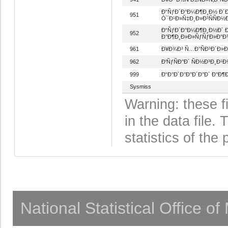
Ð“ÑƒÐ´Ð°Ð¼Ð¶Ð¸Ð½ Ð´
951
Ò¯Ð¹Ð»Ñ‡Ð¸Ð»Ð³ÑÑÐ½Ð
Ð“ÑƒÐ´Ð°Ð¼Ð¶Ð¸Ð½Ð´ 
952
Ð°Ð¶Ð¸Ð»Ð»ÑƒÑƒÐ»Ð°Ð³
961
Ð¥Ð¾Ð³ Ñ…Ð°ÑÐ³Ð´Ð»Ð
962
Ð‘ÑƒÑÐ°Ð´ ÑÐ½Ð³Ð¸Ð¹
999
Ð“Ð°Ð´Ð°Ð°Ð´Ð°Ð´ Ð°Ð¶
Sysmiss
Warning: these f
in the data file
statistics of the 
National Statistical Office o