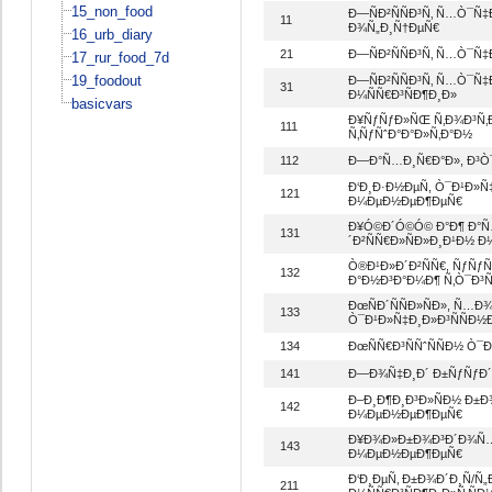
15_non_food
Ð—ÑÐ²ÑÑÐ³Ñ‚ Ñ…Ò¯Ñ‡
11
Ð¾Ñ„Ð¸Ñ†ÐµÑ€
16_urb_diary
21
Ð—ÑÐ²ÑÑÐ³Ñ‚ Ñ…Ò¯Ñ
17_rur_food_7d
19_foodout
Ð—ÑÐ²ÑÑÐ³Ñ‚ Ñ…Ò¯Ñ‡
31
Ð¼ÑÑ€Ð³ÑÐ¶Ð¸Ð»
basicvars
Ð¥ÑƒÑƒÐ»ÑŒ Ñ‚Ð¾Ð³Ñ‚
111
Ñ‚ÑƒÑˆÐ°Ð°Ð»Ñ‚Ð°Ð½
112
Ð—Ð°Ñ…Ð¸Ñ€Ð°Ð», Ð³Ò¯
Ð‘Ð¸Ð·Ð½ÐµÑ, Ò¯Ð¹Ð»Ñ
121
Ð¼ÐµÐ½ÐµÐ¶ÐµÑ€
Ð¥Ó©Ð´Ó©Ó© Ð°Ð¶ Ð°Ñ…
131
´Ð²ÑÑ€Ð»ÑÐ»Ð¸Ð¹Ð½ 
Ò®Ð¹Ð»Ð´Ð²ÑÑ€, ÑƒÑƒÑ
132
Ð°Ð½Ð³Ð°Ð¼Ð¶ Ñ‚Ò¯Ð³Ñ
ÐœÑÐ´ÑÑÐ»ÑÐ», Ñ
133
Ò¯Ð¹Ð»Ñ‡Ð¸Ð»Ð³ÑÑÐ
134
ÐœÑÑ€Ð³ÑÑˆÑÑÐ½ Ò
141
Ð—Ð¾Ñ‡Ð¸Ð´ Ð±ÑƒÑƒÐ´
Ð–Ð¸Ð¶Ð¸Ð³Ð»ÑÐ½ Ð±
142
Ð¼ÐµÐ½ÐµÐ¶ÐµÑ€
Ð¥Ð¾Ð»Ð±Ð¾Ð³Ð´Ð¾Ñ… Ð
143
Ð¼ÐµÐ½ÐµÐ¶ÐµÑ€
Ð‘Ð¸ÐµÑ‚ Ð±Ð¾Ð´Ð¸Ñ/Ñ„
211