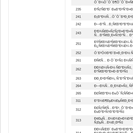
Ò¯Ð¼Ò¯Ò¯Ð¶Ò¯Ò¯Ð»Ñ
235
Ð‘ÑƒÑÐ°Ð´ Ð±Ð°Ð³ÑˆÐ»
241
Ð¡Ð°Ð½Ñ…Ò¯Ò¯Ð³Ð¸Ð¹Ð½
242
Ð—Ð°Ñ…Ð¸Ñ€Ð³Ð°Ð°Ð½Ñ‹
Ð‘Ð¾Ñ€Ð»ÑƒÑƒÐ»Ð°Ð»Ñ‚
243
Ñ…Ð°Ñ€Ð¸Ð»Ñ†Ð°Ñ… Ð°Ð
ÐŸÑ€Ð¾Ð³Ñ€Ð°Ð¼Ð¼ Ñ…
251
Ð¿Ñ€Ð¾Ð³Ñ€Ð°Ð¼Ð¼ Ð·
252
Ó¨Ð³Ó©Ð³Ð´Ð»Ð¸Ð¹Ð½ Ñ
261
Ð­Ñ€Ñ… Ð·Ò¯Ð¹Ñ‡ Ð¼ÑÑ
ÐÐ¾Ð¼Ñ‹Ð½ ÑÐ°Ð½Ñ‡
262
Ð°Ñ€Ð³Ð°Ð»Ð·Ð°Ð³Ñ‡
263
ÐÐ¸Ð¹Ð³ÑÐ¼, ÑˆÐ°ÑˆÐ½
264
Ð—Ð¾Ñ…Ð¸Ð¾Ð»Ñ‡, ÑÑ
265
Ð£Ñ€Ð°Ð½ Ð±Ò¯Ñ‚ÑÑÐ
311
Ð˜Ð½Ð¶ÐµÐ½ÐµÑ€Ð¸Ð¹
Ð£ÑƒÑ€Ñ…Ð°Ð¹, Ò¯Ð¹Ð»Ð
312
Ð±Ð°Ð¹Ñ†Ð°Ð°Ð³Ñ‡
Ð¢ÐµÑ…Ð½Ð¾Ð»Ð¾Ð³Ð¸ 
313
Ñ‚ÐµÑ…Ð½Ð¸ÐºÑ‡
ÐÐ¼ÑŒÐ´ Ð±Ð°Ð¹Ð³Ð°
314
Ð¾Ð»Ð±Ð¾Ð³Ð´Ð¾Ñ… Ð±Ñ