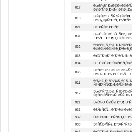
ÐœÐ¾Ð´ Ð±Ð¾Ð»Ð¾Ð²ÑÑ
817
Ð¼Ð°ÑˆÐ¸Ð½Ñ‹ Ð¾Ð¿Ðµ
Ð‘ÑƒÑÐ°Ð´ ÑÑƒÑƒÑ€Ñ
818
Ð¾Ð¿ÐµÑ€Ð°Ñ‚Ð¾Ñ€Ñ‡
821
Ð£Ð³ÑÑ€Ð°Ð³Ñ‡
Ð—Ò¯Ñ‚Ð³Ò¯Ò¯Ñ€Ð¸Ð¹Ð
831
´Ð¾Ñ… Ð°Ð¶Ð¸Ð»Ñ‚Ð°Ð
ÐœÐ°ÑˆÐ¸Ð½, Ñ‚ÑÑ€Ð³Ñ
832
Ð¼Ð¾Ñ‚Ð¾Ñ†Ð¸ÐºÐ»Ð¸
833
Ð¥Ò¯Ð½Ð´ Ð´Ð°Ð°Ñ†Ñ‹
834
Ð—Ó©Ó©Ð²Ó©Ñ€ Ñ‚Ó©Ñ
Ð£ÑÐ°Ð½ Ð¾Ð½Ð³Ð¾Ñ†Ð
835
Ð¾Ð»Ð±Ð¾Ð³Ð´Ð¾Ñ… Ð±
Ð“ÑÑ€, Ð·Ð¾Ñ‡Ð¸Ð´ Ð
911
Ñ†ÑÐ²ÑÑ€Ð»ÑÐ³ÑÑÐ½
ÐœÐ°ÑˆÐ¸Ð½, Ñ†Ð¾Ð½Ñ…
912
Ñ†ÑÐ²ÑÑ€Ð»ÑÐ³ÑÑÐ½
921
Ð¥Ó©Ð´Ó©Ó© Ð°Ð¶ Ð°Ñ…
931
Ð£ÑƒÑ€Ñ…Ð°Ð¹Ð½ Ð±Ð¾
932
Ò®Ð¹Ð»Ð´Ð²ÑÑ€Ð¸Ð¹Ð½
933
Ð¢ÑÑÐ²ÑÑ€, Ð°Ð³ÑƒÑ
941
Ð¥Ò¯Ð½Ñ Ð±ÑÐ»Ñ‚Ð³Ñ