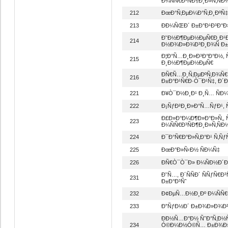
Ð¼ÑÑ€Ð³ÑÐ¶Ð¸Ð»Ñ‚ÑÐ
212
ÐœÐ°Ñ‚ÐµÐ¼Ð°Ñ‚Ð¸ÐºÑ‡, 
213
ÐÐ¼ÑŒÐ´ Ð±Ð°Ð¹Ð³Ð°Ð
Ð˜Ð½Ð¶ÐµÐ½ÐµÑ€Ð¸Ð¹Ð
214
Ð½Ð¾Ð»Ð¾Ð³Ð¸Ð¾Ñ Ð±Ñ
Ð¦Ð°Ñ…Ð¸Ð»Ð³Ð°Ð°Ð½
215
Ð¸Ð½Ð¶ÐµÐ½ÐµÑ€
ÐÑ€Ñ…Ð¸Ñ‚ÐµÐºÑ‚Ð¾Ñ€
216
Ð±Ð°Ð¹Ñ€Ð·Ò¯Ð¹Ñ‡, Ð´
221
Ð¥Ò¯Ð½Ð¸Ð¹ Ð¸Ñ… ÑÐ
222
Ð¡ÑƒÐ²Ð¸Ð»Ð°Ñ…ÑƒÐ¹, 
Ð£Ð»Ð°Ð¼Ð¶Ð»Ð°Ð»Ñ‚, 
223
Ð¼ÑÑ€Ð³ÑÐ¶Ð¸Ð»Ñ‚ÑÐ
224
Ð¯Ð°Ñ€Ð°Ð»Ñ‚Ð°Ð¹ Ñ‚Ñƒ
225
ÐœÐ°Ð»Ñ‹Ð½ ÑÐ¼Ñ‡
226
Ð­Ñ€Ò¯Ò¯Ð» Ð¼ÑÐ½Ð´Ð¸
Ð˜Ñ…, Ð´ÑÑÐ´ ÑÑƒÑ€
231
Ð±Ð°Ð³Ñˆ
232
Ð¢ÐµÑ…Ð½Ð¸Ðº Ð¼ÑÑ€
233
Ð”ÑƒÐ½Ð´ Ð±Ð¾Ð»Ð¾Ð²
ÐÐ½Ñ…Ð°Ð½ ÑˆÐ°Ñ‚Ð½
234
Ó©Ð¼Ð½Ó©Ñ… Ð±Ð¾Ð»Ð¾