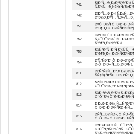
Ð¦Ð°Ñ…Ð¸Ð»Ð³Ð°Ð°Ð½ 
741
Ñ‚Ð¾Ñ…Ð¸Ñ€ÑƒÑƒÐ»Ð°
Ð¦Ð°Ñ…Ð¸Ð¼ Ñ‚ÐµÑ…Ð
742
Ð°Ð½Ð¸ÐºÑ‡, Ñ‚Ð¾Ñ…Ð
Ð¥Ò¯Ð½Ñ Ò¯Ð¹Ð»Ð´Ð²Ñ
751
Ð°Ð¶Ð¸Ð», Ð¼ÑÑ€Ð³ÑÐ
ÐœÐ¾Ð´ Ð±Ð¾Ð»Ð¾Ð²Ñ
752
Ñ‚Ò¯Ò¯Ð½Ð´ Ñ…Ð¾Ð»Ð±
Ð°Ð¶Ð¸Ð»Ñ‚Ð°Ð½
Ð¥ÑƒÐ²Ñ†Ð°Ñ Ð¾Ñ‘Ñ
753
Ð°Ð¶Ð¸Ð», Ð¼ÑÑ€Ð³ÑÐ
Ð‘ÑƒÑÐ°Ð´ Ò¯Ð¹Ð»Ð´Ð²
754
Ð·Ò¯Ð¹Ð» Ñ…Ð¸Ð¹Ð³Ñ‡
Ð£ÑƒÑ€Ñ…Ð°Ð¹ Ð±Ð¾Ð»
811
ÑÑƒÑƒÑ€ÑŒ Ð¼Ð°ÑˆÐ¸
MeÑ‚Ð°Ð»Ð» Ð±Ð¾Ð»Ð¾Ð²
812
Ò¯Ò¯Ð½Ð¸Ð¹ ÑÑƒÑƒÑ€
Ð¥Ð¸Ð¼Ð¸Ð¹Ð½ Ð±Ð¾Ð»Ð
813
Ò¯Ò¯Ð½ Ò¯Ð¹Ð»Ð´Ð²Ñ
Ð ÐµÐ·Ð¸Ð½, Ñ…ÑƒÐ²Ð°
814
Ò¯Ð¹Ð»Ð´Ð²ÑÑ€Ð»ÑÑ
ÐÑÑ…Ð¼ÑÐ», Ò¯ÑÐ»Ñ
815
Ò¯Ò¯Ð½ Ò¯Ð¹Ð»Ð´Ð²Ñ
Ð¥Ð¾Ð¾Ð» Ñ…Ò¯Ð½Ñ, 
816
Ð±Ò¯Ñ‚ÑÑÐ³Ð´ÑÑ…Ò¯
Ð¾Ð¿ÐµÑ€Ð°Ñ‚Ð¾Ñ€Ñ‡