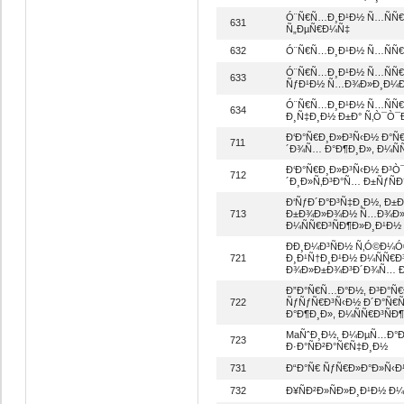
Ó¨Ñ€Ñ…Ð¸Ð¹Ð½ Ñ…ÑÑ€Ñ
631
Ñ„ÐµÑ€Ð¼Ñ‡
632
Ó¨Ñ€Ñ…Ð¸Ð¹Ð½ Ñ…ÑÑ€Ñ
Ó¨Ñ€Ñ…Ð¸Ð¹Ð½ Ñ…ÑÑ€Ñ
633
ÑƒÐ¹Ð½ Ñ…Ð¾Ð»Ð¸Ð¼Ð
Ó¨Ñ€Ñ…Ð¸Ð¹Ð½ Ñ…ÑÑ€Ñ
634
Ð¸Ñ‡Ð¸Ð½ Ð±Ð° Ñ‚Ò¯Ò¯
Ð‘Ð°Ñ€Ð¸Ð»Ð³Ñ‹Ð½ Ð°Ñ
711
´Ð¾Ñ… Ð°Ð¶Ð¸Ð», Ð¼Ñ
Ð‘Ð°Ñ€Ð¸Ð»Ð³Ñ‹Ð½ Ð³Ò¯
712
´Ð¸Ð»Ñ‚Ð³Ð°Ñ… Ð±ÑƒÑÐ
Ð‘ÑƒÐ´Ð°Ð³Ñ‡Ð¸Ð½, Ð±Ð
713
Ð±Ð¾Ð»Ð¾Ð½ Ñ…Ð¾Ð»Ð±
Ð¼ÑÑ€Ð³ÑÐ¶Ð»Ð¸Ð¹Ð½
ÐÐ¸Ð¼Ð³ÑÐ½ Ñ‚Ó©Ð¼Ó
721
Ð¸Ð¹Ñ†Ð¸Ð¹Ð½ Ð¼ÑÑ€Ð³
Ð¾Ð»Ð±Ð¾Ð³Ð´Ð¾Ñ… Ð±
Ð”Ð°Ñ€Ñ…Ð°Ð½, Ð³Ð°Ñ
722
ÑƒÑƒÑ€Ð³Ñ‹Ð½ Ð´Ð°Ñ€
Ð°Ð¶Ð¸Ð», Ð¼ÑÑ€Ð³ÑÐ
MaÑˆÐ¸Ð½, Ð¼ÐµÑ…Ð°
723
Ð·Ð°ÑÐ²Ð°Ñ€Ñ‡Ð¸Ð½
731
Ð“Ð°Ñ€ ÑƒÑ€Ð»Ð°Ð»Ñ‹Ð
732
Ð¥ÑÐ²Ð»ÑÐ»Ð¸Ð¹Ð½ Ð¼