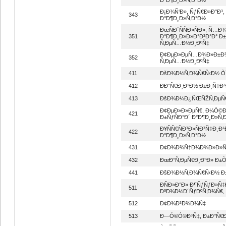
Ð¡Ð¾Ñ‘Ð», ÑƒÑ€Ð»Ð°Ð
343
Ð°Ð¶Ð¸Ð»Ñ‚Ð°Ð½
ÐœÑÐ´ÑÑÐ»ÑÐ», Ñ
351
Ð°Ð¶Ð¸Ð»Ð»Ð°Ð³Ð°Ð° Ð
Ñ‚ÐµÑ…Ð½Ð¸ÐºÑ‡
Ð¢ÐµÐ»ÐµÑ…Ð¾Ð»Ð±Ð¾
352
Ñ‚ÐµÑ…Ð½Ð¸ÐºÑ‡
411
ÐšÐ¾Ð½Ñ‚Ð¾Ñ€Ñ‹Ð½ Ò¯
412
ÐÐ°Ñ€Ð¸Ð¹Ð½ Ð±Ð¸Ñ‡Ð³
413
ÐšÐ¾Ð¼Ð¿ÑŒÑŽÑ‚ÐµÑ€Ð
Ð¢ÐµÐ»Ð»ÐµÑ€, Ð¼Ó©
421
Ð±ÑƒÑÐ°Ð´ Ð°Ð¶Ð¸Ð»Ñ‚
Ð¥ÑÑ€ÑÐ³Ð»ÑÐ³Ñ‡Ð¸Ð
422
Ð°Ð¶Ð¸Ð»Ñ‚Ð°Ð½
431
Ð¢Ð¾Ð¾Ñ†Ð¾Ð¾Ð»Ð»Ñ‹
432
ÐœÐ°Ñ‚ÐµÑ€Ð¸Ð°Ð» Ð±Ò¯
441
ÐšÐ¾Ð½Ñ‚Ð¾Ñ€Ñ‹Ð½ Ð±Ñ
ÐÑÐ»Ð°Ð» Ð¶ÑƒÑƒÐ»Ñ
511
ÐºÐ¾Ð½Ð´ÑƒÐºÑ‚Ð¾Ñ€
512
Ð¢Ð¾Ð³Ð¾Ð¾Ñ‡
513
Ð—Ó©Ó©Ð³Ñ‡, Ð±Ð°Ñ€