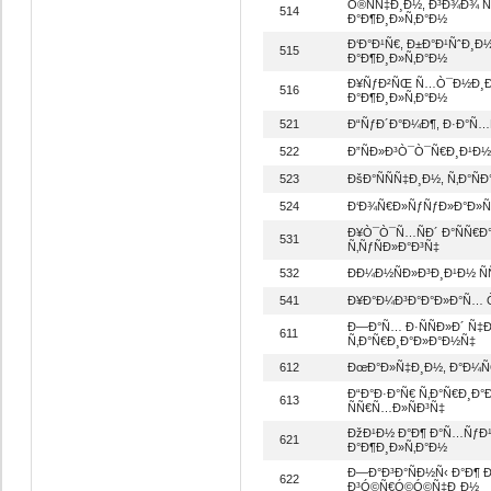
Ò®ÑÑ‡Ð¸Ð½, Ð³Ð¾Ð¾ 
514
Ð°Ð¶Ð¸Ð»Ñ‚Ð°Ð½
Ð‘Ð°Ð¹Ñ€, Ð±Ð°Ð¹ÑˆÐ¸Ð
515
Ð°Ð¶Ð¸Ð»Ñ‚Ð°Ð½
Ð¥ÑƒÐ²ÑŒ Ñ…Ò¯Ð½Ð¸Ð¹ 
516
Ð°Ð¶Ð¸Ð»Ñ‚Ð°Ð½
521
Ð“ÑƒÐ´Ð°Ð¼Ð¶, Ð·Ð°Ñ
522
Ð”ÑÐ»Ð³Ò¯Ò¯Ñ€Ð¸Ð¹Ð
523
ÐšÐ°ÑÑÑ‡Ð¸Ð½, Ñ‚Ð°Ñ
524
Ð‘Ð¾Ñ€Ð»ÑƒÑƒÐ»Ð°Ð»Ñ‚
Ð¥Ò¯Ò¯Ñ…ÑÐ´ Ð°ÑÑ€Ð
531
Ñ‚ÑƒÑÐ»Ð°Ð³Ñ‡
532
Ð­Ð¼Ð½ÑÐ»Ð³Ð¸Ð¹Ð½ Ñ
541
Ð¥Ð°Ð¼Ð³Ð°Ð°Ð»Ð°Ñ… Ò
Ð—Ð°Ñ… Ð·ÑÑÐ»Ð´ Ñ‡Ð¸
611
Ñ‚Ð°Ñ€Ð¸Ð°Ð»Ð°Ð½Ñ‡
612
ÐœÐ°Ð»Ñ‡Ð¸Ð½, Ð°Ð¼Ñ
Ð“Ð°Ð·Ð°Ñ€ Ñ‚Ð°Ñ€Ð¸
613
ÑÑ€Ñ…Ð»ÑÐ³Ñ‡
ÐžÐ¹Ð½ Ð°Ð¶ Ð°Ñ…ÑƒÐ
621
Ð°Ð¶Ð¸Ð»Ñ‚Ð°Ð½
Ð—Ð°Ð³Ð°ÑÐ½Ñ‹ Ð°Ð¶ 
622
Ð³Ó©Ñ€Ó©Ó©Ñ‡Ð¸Ð½