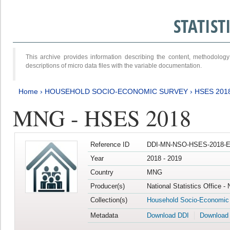
STATIS
This archive provides information describing the content, methodol
descriptions of micro data files with the variable documentation.
Home
›
HOUSEHOLD SOCIO-ECONOMIC SURVEY
›
HSES 201
MNG - HSES 2018
Reference ID
DDI-MN-NSO-HSES-2018-E
Year
2018 - 2019
Country
MNG
Producer(s)
National Statistics Office -
Collection(s)
Household Socio-Economic
Metadata
Download DDI
Download