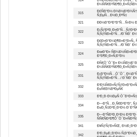
Ð¼ÑÑ€Ð³ÑÐ¶Ð¸Ð»Ñ‚ÑÐ
Ð£ÑÐ°Ð½ Ð¾Ð½Ð³Ð¾Ñ†
315
Ñ‚ÐµÑ…Ð½Ð¸ÐºÑ‡
321
ÐÐ½Ð°Ð³Ð°Ð°Ñ…Ñ‹Ð½ 
Ð¡ÑƒÐ²Ð¸Ð»Ð°Ñ…ÑƒÐ¹
322
Ñ‚ÑƒÑÐ»Ð°Ñ…/Ð´ÑÐ´ Ð¼
Ð£Ð»Ð°Ð¼Ð¶Ð»Ð°Ð»Ñ‚, 
323
Ñ‚ÑƒÑÐ»Ð°Ñ…/Ð´ÑÐ´ Ð¼
ÐœÐ°Ð» ÑÐ¼Ð½ÑÐ»Ð³Ð
324
Ð°Ð¶Ð¸Ð»Ñ‚Ð°Ð½
Ð­Ñ€Ò¯Ò¯Ð» Ð¼ÑÐ½Ð´Ð¸
325
Ð¼ÑÑ€Ð³ÑÐ¶Ð¸Ð»Ñ‚ÑÐ
Ð¡Ð°Ð½Ñ…Ò¯Ò¯, Ð¼Ð°Ñ
331
Ñ‚ÑƒÑÐ»Ð°Ñ…/ Ð´ÑÐ´ Ð
Ð‘Ð¾Ñ€Ð»ÑƒÑƒÐ»Ð°Ð»Ñ‚
332
Ð±Ñ€Ð¾ÐºÐµÑ€
333
Ð‘Ð¸Ð·Ð½ÐµÑ Ò¯Ð¹Ð»Ñ‡
Ð—Ð°Ñ…Ð¸Ñ€Ð³Ð°Ð°, Ñ
334
Ð±Ð¸Ñ‡Ð³Ð¸Ð¹Ð½ Ð´Ð°Ñ
Ð—Ð°ÑÐ³Ð¸Ð¹Ð½ Ð³Ð°Ð
335
ÑÑ€ÑÐ³Ð¶Ò¯Ò¯Ð»ÑÐ³
341
Ð¥ÑƒÑƒÐ»ÑŒ, Ð½Ð¸Ð¹Ð³
Ð‘Ð¸ÐµÐ¸Ð¹Ð½ Ñ‚Ð°Ð¼Ð¸
342
Ð°Ð¶Ð¸Ð»Ñ‚Ð°Ð½