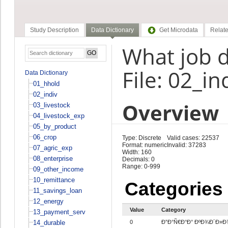
Study Description
Data Dictionary
Get Microdata
Relate
What job d
File: 02_in
Data Dictionary
01_hhold
02_indiv
Overview
03_livestock
04_livestock_exp
05_by_product
06_crop
Type: Discrete
Valid cases: 22537
Format: numeric
Invalid: 37283
07_agric_exp
Width: 160
08_enterprise
Decimals: 0
Range: 0-999
09_other_income
10_remittance
Categories
11_savings_loan
12_energy
Value
Category
13_payment_serv
14_durable
0
Ð”Ð°Ñ€Ð°Ð° ÐºÐ¾Ð´Ð»