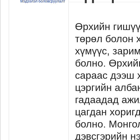
Мэдээлэл боловсруулалт
Өрхийн гишүү
төрөл болон 
хүмүүс, зари
болно. Өрхий
сараас дээш х
цэргийн албан
гадаадад ажи
цагдан хоригд
болно. Монгол
дэвсгэрийн н