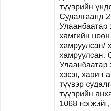
түүврийн үндс
Судалгаанд 21
Улаанбаатар х
хамгийн цөөн 
хамруулсан/ х
хамруулсан.
Улаанбаатар 
хэсэг, харин 
түүвэр судал
түүврийн анх
1068 нэгжийг,