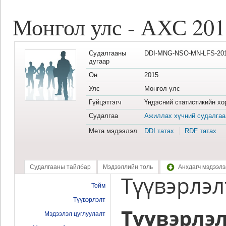
Монгол улс - АХС 201
Судалгааны
DDI-MNG-NSO-MN-LFS-201
дугаар
Он
2015
Улс
Монгол улс
Гүйцэтгэгч
Үндэсний статистикийн хо
Судалгаа
Ажиллах хүчний судалгаа
Мета мэдээлэл
DDI татах
RDF татах
Судалгааны тайлбар
Мэдээллийн толь
Анхдагч мэдээлэ
Түүвэрлэл
Тойм
Түүвэрлэлт
Түүвэрлэ
Мэдээлэл цуглуулалт