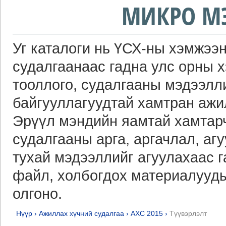
МИКРО М
Уг каталоги нь ҮСХ-ны хэмжээн
судалгаанаас гадна улс орны 
тооллого, судалгааны мэдээлл
байгууллагуудтай хамтран ажи
Эрүүл мэндийн яамтай хамтарч
судалгааны арга, аргачлал, агу
тухай мэдээллийг агуулахаас 
файл, холбогдох материалууды
олгоно.
Нүүр
›
Ажиллах хүчний судалгаа
›
АХС 2015
›
Түүвэрлэлт