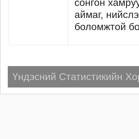
сонгон хамру
аймаг, нийсл
боломжтой бо
Үндэсний Статистикийн Хо