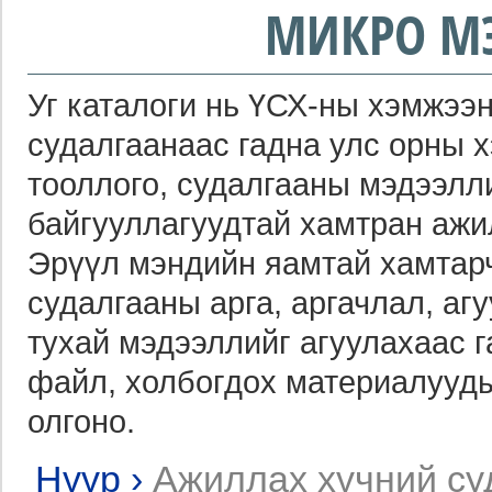
МИКРО М
Уг каталоги нь ҮСХ-ны хэмжээн
судалгаанаас гадна улс орны 
тооллого, судалгааны мэдээлл
байгууллагуудтай хамтран ажи
Эрүүл мэндийн яамтай хамтарч
судалгааны арга, аргачлал, агу
тухай мэдээллийг агуулахаас 
файл, холбогдох материалууды
олгоно.
Нүүр
›
Ажиллах хүчний су