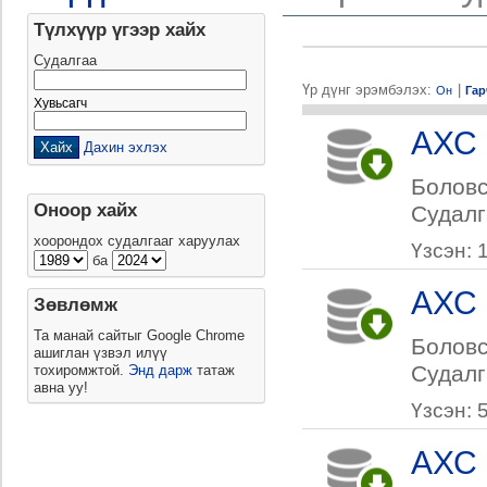
Түлхүүр үгээр хайх
Судалгаа
Үр дүнг эрэмбэлэх:
|
Он
Гар
Хувьсагч
АХС 
Дахин эхлэх
Боловс
Оноор хайх
Судалг
хоорондох судалгааг харуулах
Үзсэн: 
ба
АХС 
Зөвлөмж
Та манай сайтыг Google Chrome
Боловс
ашиглан үзвэл илүү
Судалг
тохиромжтой.
Энд дарж
татаж
авна уу!
Үзсэн: 
АХС 