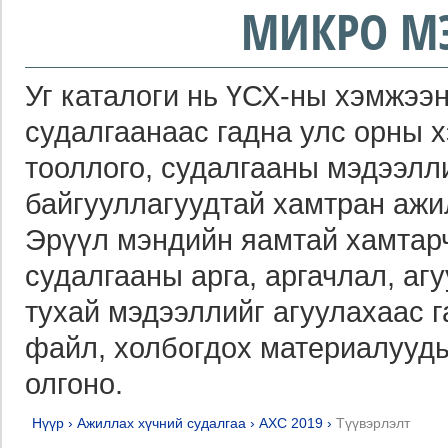
МИКРО М
Уг каталоги нь ҮСХ-ны хэмжээн
судалгаанаас гадна улс орны 
тооллого, судалгааны мэдээлл
байгууллагуудтай хамтран ажи
Эрүүл мэндийн яамтай хамтарч
судалгааны арга, аргачлал, агу
тухай мэдээллийг агуулахаас 
файл, холбогдох материалууды
олгоно.
Нүүр
›
Ажиллах хүчний судалгаа
›
АХС 2019
›
Түүвэрлэлт