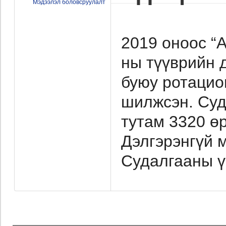
Мэдээлэл боловсруулалт
2019 оноос “
ны түүврийн 
буюу ротацио
шилжсэн. Суд
тутам 3320 ө
Дэлгэрэнгүй 
Судалгааны ү