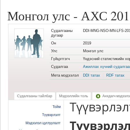
Монгол улс - АХС 201
Судалгааны
DDI-MNG-NSO-MN-LFS-201
дугаар
Он
2019
Улс
Монгол улс
Гүйцэтгэгч
Үндэсний статистикийн хо
Судалгаа
Ажиллах хүчний судалгаа
Мета мэдээлэл
DDI татах
RDF татах
Судалгааны тайлбар
Мэдээллийн толь
Анхдагч мэдээлэ
Түүвэрлэл
Тойм
Түүвэрлэлт
Түүвэрлэ
Мэдээлэл цуглуулалт