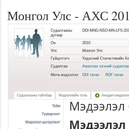
Монгол Улс - АХС 20
Судалгааны
DDI-MNG-NSO-MN-LFS-201
дугаар
Он
2010
Улс
Монгол Улс
Гүйцэтгэгч
Үндэсний Статистикийн Хо
Судалгаа
Ажиллах хүчний судалгаа
Мета мэдээлэл
DDI татах
RDF татах
Судалгааны тайлбар
Мэдээллийн толь
Анхдагч мэдээлэ
Мэдээлэл 
Тойм
Түүвэрлэлт
Мэдээлэл 
Мэдээлэл цуглуулалт