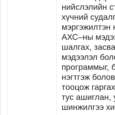
нийслэлийн с
хүчний судал
мэргэжилтэн н
АХС–ны мэдээ
шалгах, засв
мэдээлэл бол
программыг, 
нэгтгэж болов
тооцож гарга
тус ашиглан,
шинжилгээ хи