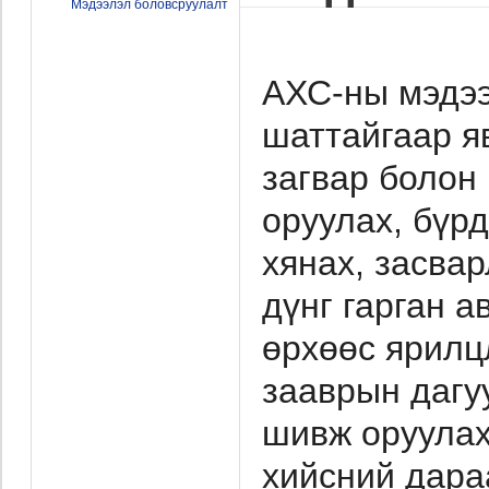
Мэдээлэл боловсруулалт
АХС-ны мэдээ
шаттайгаар я
загвар болон
оруулах, бүрд
хянах, засвар
дүнг гарган а
өрхөөс ярилц
зааврын дагу
шивж оруулах
хийсний дара