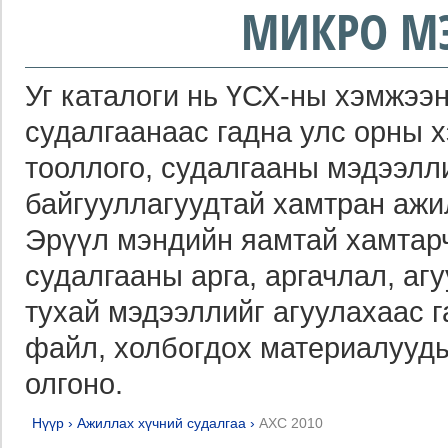
МИКРО М
Уг каталоги нь ҮСХ-ны хэмжээн
судалгаанаас гадна улс орны 
тооллого, судалгааны мэдээлл
байгууллагуудтай хамтран ажи
Эрүүл мэндийн яамтай хамтарч
судалгааны арга, аргачлал, агу
тухай мэдээллийг агуулахаас 
файл, холбогдох материалууды
олгоно.
Нүүр
›
Ажиллах хүчний судалгаа
›
АХС 2010