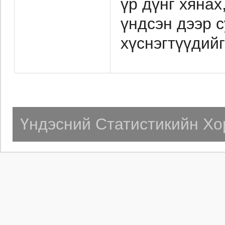
үр дүнг хяна
үндсэн дээр 
хүснэгтүүдий
Үндэсний Статистикийн Хо