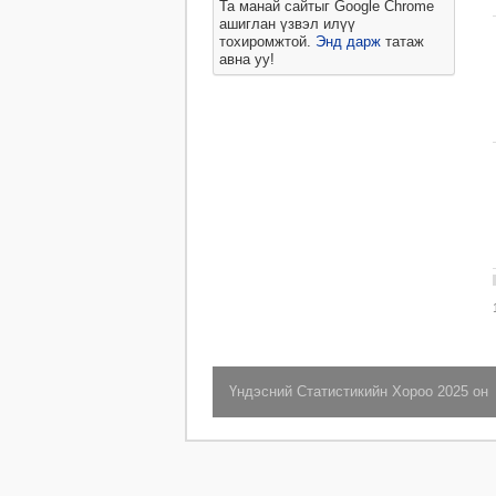
Та манай сайтыг Google Chrome
ашиглан үзвэл илүү
тохиромжтой.
Энд дарж
татаж
авна уу!
Үндэсний Статистикийн Хороо 2025 он