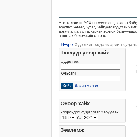
Уг каталоги нь ҮСХ-ны хэмжээнд зохион байг
агуулах бөгөөд бусад байгууллагуудтай хам
аргачлал, агуулга, хэрхэн зохион байгуулаг
ашиглах боломжийг олгоно.
Нүүр
›
Хүүхдийн хөдөлмөрийн судалг
Түлхүүр үгээр хайх
Судалгаа
Хувьсагч
Дахин эхлэх
Оноор хайх
хоорондох судалгааг харуулах
ба
Зөвлөмж