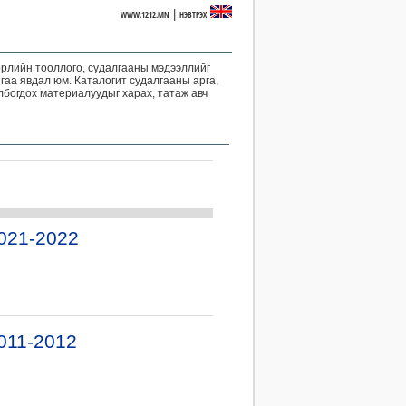
|
WWW.1212.MN
НЭВТРЭХ
төрлийн тооллого, судалгааны мэдээллийг
гаа явдал юм. Каталогит судалгааны арга,
олбогдох материалуудыг харах, татаж авч
021-2022
011-2012