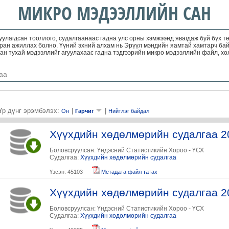
МИКРО МЭДЭЭЛЛИЙН САН
уулагдсан тооллого, судалгаанаас гадна улс орны хэмжээнд явагдаж буй бүх 
тран ажиллах болно. Үүний эхний алхам нь Эрүүл мэндийн яамтай хамтарч бай
дсан тухай мэдээллийг агуулахаас гадна тэдгээрийн микро мэдээллийн файл, х
аа
Үр дүнг эрэмбэлэх:
|
|
Он
Гарчиг
Нийтлэг байдал
Хүүхдийн хөдөлмөрийн судалгаа 2
Боловсруулсан: Үндэсний Статистикийн Хороо - ҮСХ
Судалгаа:
Хүүхдийн хөдөлмөрийн судалгаа
Үзсэн: 45103
Метадата файл татах
Хүүхдийн хөдөлмөрийн судалгаа 2
Боловсруулсан: Үндэсний Статистикийн Хороо - ҮСХ
Судалгаа:
Хүүхдийн хөдөлмөрийн судалгаа