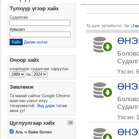
Түлхүүр үгээр хайх
Судалгаа
Үр дүнг эрэмбэлэх:
|
Он
Гар
Хувьсагч
ӨНЭ
Дахин эхлэх
Боловс
Оноор хайх
Судалг
хоорондох судалгааг харуулах
Үзсэн: 
ба
ӨНЭ
Зөвлөмж
Та манай сайтыг Google Chrome
Боловс
ашиглан үзвэл илүү
Судалг
тохиромжтой.
Энд дарж
татаж
авна уу!
Үзсэн: 
Цуглуулгаар хайх
18
ӨНЭ
Аль ч байж болно