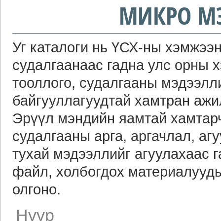
МИКРО М
Уг каталоги нь ҮСХ-ны хэмжээн
судалгаанаас гадна улс орны 
тооллого, судалгааны мэдээлл
байгууллагуудтай хамтран ажи
Эрүүл мэндийн яамтай хамтарч
судалгааны арга, аргачлал, агу
тухай мэдээллийг агуулахаас 
файл, холбогдох материалууды
олгоно.
Нүүр